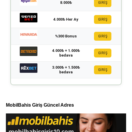
8.000₺
GİRİŞ
4.000₺ Her Ay
GİRİŞ
%300 Bonus
GİRİŞ
4.000₺ + 1.000₺
GİRİŞ
bedava
3.000₺ + 1.500₺
GİRİŞ
bedava
MobilBahis Giriş Güncel Adres