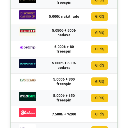
GİRİŞ
freespin
5.000₺ nakit iade
GİRİŞ
5.050₺ + 500₺
GİRİŞ
bedava
6.000₺ + 80
GİRİŞ
freespin
5.000₺ + 500₺
GİRİŞ
bedava
5.000₺ + 300
GİRİŞ
freespin
5.000₺ + 150
GİRİŞ
freespin
7.500₺ + %200
GİRİŞ