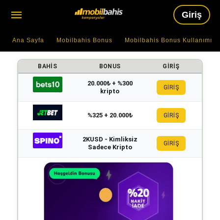
Giriş
Ana Sayfa
Mobilbahis Bonus
Mobilbahis Bonus Kullanımı
BAHIS
BONUS
GIRIŞ
20.000₺ + %300
GİRİŞ
kripto
%325 + 20.000₺
GİRİŞ
2KUSD - Kimliksiz
GİRİŞ
Sadece Kripto