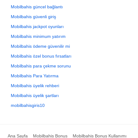
Mobilbahis güncel bağlantı
Mobilbahis güvenli giriş
Mobilbahis jackpot oyunları
Mobilbahis minimum yatırım
Mobilbahis ödeme güvenilir mi
Mobilbahis özel bonus fırsatları
Mobilbahis para çekme sorunu
Mobilbahis Para Yatırma
Mobilbahis üyelik rehberi
Mobilbahis üyelik şartları
mobilbahisgiris10
Ana Sayfa
Mobilbahis Bonus
Mobilbahis Bonus Kullanımı