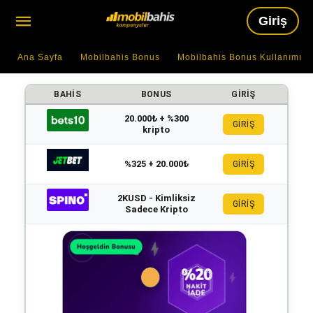
Giriş
Ana Sayfa
Mobilbahis Bonus
Mobilbahis Bonus Kullanımı
BAHIS
BONUS
GIRIŞ
20.000₺ + %300
GİRİŞ
kripto
%325 + 20.000₺
GİRİŞ
2KUSD - Kimliksiz
GİRİŞ
Sadece Kripto