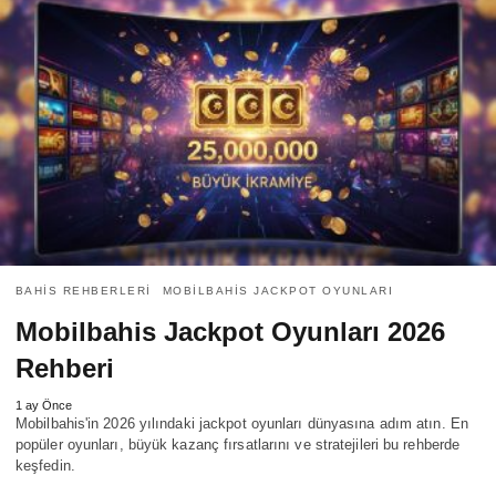
BAHIS REHBERLERI
MOBILBAHIS JACKPOT OYUNLARI
Mobilbahis Jackpot Oyunları 2026
Rehberi
1 ay Önce
Mobilbahis'in 2026 yılındaki jackpot oyunları dünyasına adım atın. En
popüler oyunları, büyük kazanç fırsatlarını ve stratejileri bu rehberde
keşfedin.