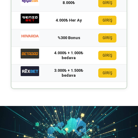
8.000₺
GİRİŞ
4.000₺ Her Ay
GİRİŞ
%300 Bonus
GİRİŞ
4.000₺ + 1.000₺
GİRİŞ
bedava
3.000₺ + 1.500₺
GİRİŞ
bedava