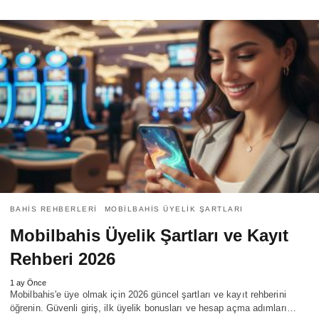
BAHIS REHBERLERI
MOBILBAHIS ÜYELIK ŞARTLARI
Mobilbahis Üyelik Şartları ve Kayıt
Rehberi 2026
1 ay Önce
Mobilbahis'e üye olmak için 2026 güncel şartları ve kayıt rehberini
öğrenin. Güvenli giriş, ilk üyelik bonusları ve hesap açma adımları…