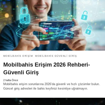
MOBILBAHIS ERIŞIM
MOBILBAHIS GÜVENLI GIRIŞ
Mobilbahis Erişim 2026 Rehberi-
Güvenli Giriş
2 hafta Önce
Mobilbahis erişim sorunlarına 2026'da güvenli ve hızlı çözümler bulun.
Güncel giriş adresleri ile bahis keyfinizi kesintiye uğratmayın.