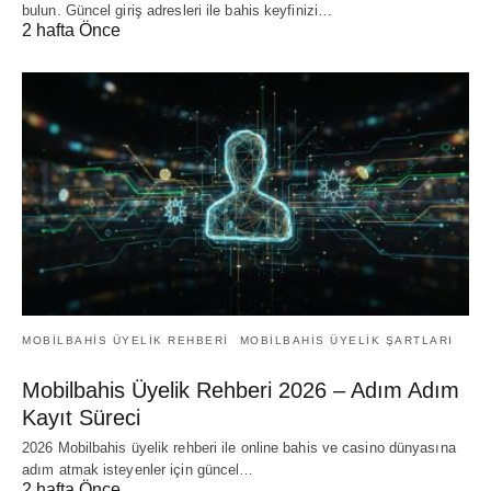
bulun. Güncel giriş adresleri ile bahis keyfinizi…
2 hafta Önce
MOBILBAHIS ÜYELIK REHBERI
MOBILBAHIS ÜYELIK ŞARTLARI
Mobilbahis Üyelik Rehberi 2026 – Adım Adım
Kayıt Süreci
2026 Mobilbahis üyelik rehberi ile online bahis ve casino dünyasına
adım atmak isteyenler için güncel…
2 hafta Önce