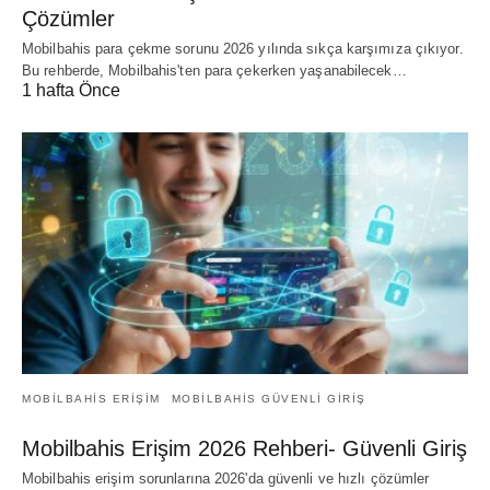
Çözümler
Mobilbahis para çekme sorunu 2026 yılında sıkça karşımıza çıkıyor.
Bu rehberde, Mobilbahis'ten para çekerken yaşanabilecek…
1 hafta Önce
MOBILBAHIS ERIŞIM
MOBILBAHIS GÜVENLI GIRIŞ
Mobilbahis Erişim 2026 Rehberi- Güvenli Giriş
Mobilbahis erişim sorunlarına 2026'da güvenli ve hızlı çözümler