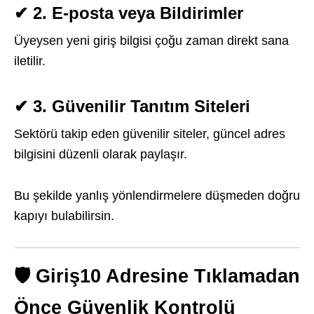
✔
2. E-posta veya Bildirimler
Üyeysen yeni giriş bilgisi çoğu zaman direkt sana
iletilir.
✔
3. Güvenilir Tanıtım Siteleri
Sektörü takip eden güvenilir siteler, güncel adres
bilgisini düzenli olarak paylaşır.
Bu şekilde yanlış yönlendirmelere düşmeden doğru
kapıyı bulabilirsin.
🛡
Giriş10 Adresine Tıklamadan
Önce Güvenlik Kontrolü