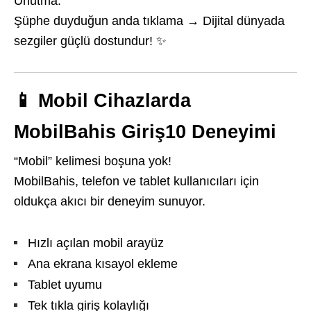
Unutma:
Şüphe duyduğun anda tıklama → Dijital dünyada
sezgiler güçlü dostundur! ✨
📱
Mobil Cihazlarda
MobilBahis Giriş10 Deneyimi
“Mobil” kelimesi boşuna yok!
MobilBahis, telefon ve tablet kullanıcıları için
oldukça akıcı bir deneyim sunuyor.
Hızlı açılan mobil arayüz
Ana ekrana kısayol ekleme
Tablet uyumu
Tek tıkla giriş kolaylığı