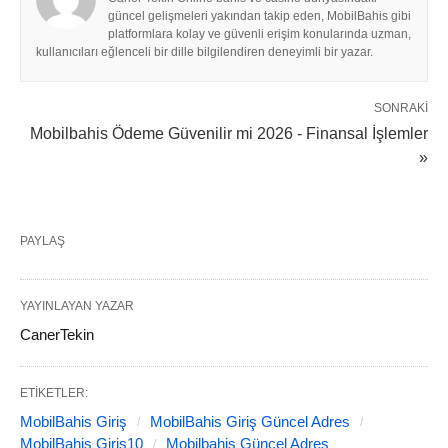
güncel gelişmeleri yakından takip eden, MobilBahis gibi
platformlara kolay ve güvenli erişim konularında uzman,
kullanıcıları eğlenceli bir dille bilgilendiren deneyimli bir yazar.
SONRAKI
Mobilbahis Ödeme Güvenilir mi 2026 - Finansal İşlemler
»
PAYLAŞ
YAYINLAYAN YAZAR
CanerTekin
ETIKETLER:
MobilBahis Giriş
MobilBahis Giriş Güncel Adres
MobilBahis Giriş10
Mobilbahis Güncel Adres