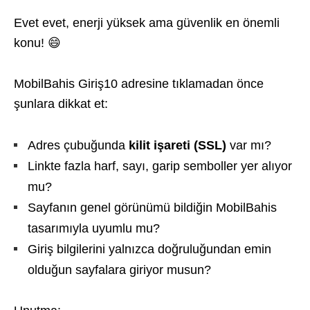
Evet evet, enerji yüksek ama güvenlik en önemli
konu! 😄
MobilBahis Giriş10 adresine tıklamadan önce
şunlara dikkat et:
Adres çubuğunda
kilit işareti (SSL)
var mı?
Linkte fazla harf, sayı, garip semboller yer alıyor
mu?
Sayfanın genel görünümü bildiğin MobilBahis
tasarımıyla uyumlu mu?
Giriş bilgilerini yalnızca doğruluğundan emin
olduğun sayfalara giriyor musun?