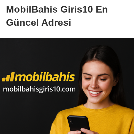
MobilBahis Giris10 En
Güncel Adresi