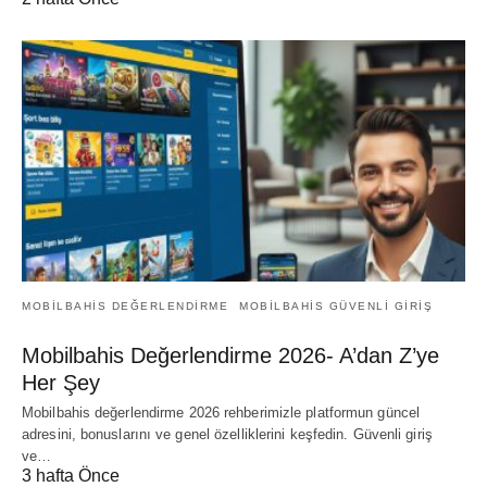
MOBILBAHIS DEĞERLENDIRME
MOBILBAHIS GÜVENLI GIRIŞ
Mobilbahis Değerlendirme 2026- A’dan Z’ye
Her Şey
Mobilbahis değerlendirme 2026 rehberimizle platformun güncel
adresini, bonuslarını ve genel özelliklerini keşfedin. Güvenli giriş
ve…
3 hafta Önce