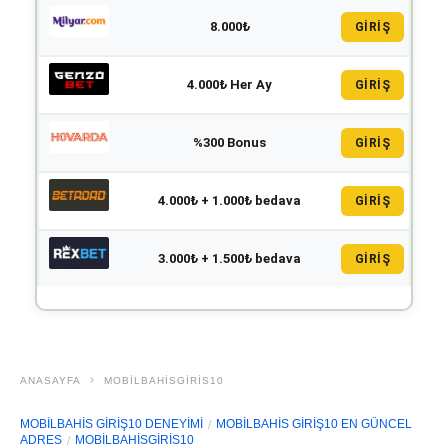
8.000₺
GİRİŞ
4.000₺ Her Ay
GİRİŞ
%300 Bonus
GİRİŞ
4.000₺ + 1.000₺ bedava
GİRİŞ
3.000₺ + 1.500₺ bedava
GİRİŞ
ANASAYFA
MOBILBAHISGIRIS10
MOBILBAHIS GIRIŞ10 DENEYIMI
MOBILBAHIS GIRIŞ10 EN GÜNCEL
ADRES
MOBILBAHISGIRIS10