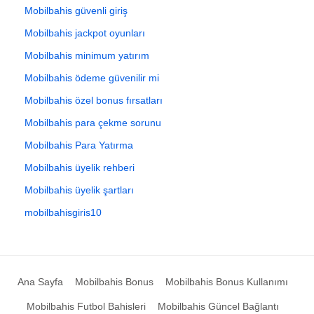
Mobilbahis güvenli giriş
Mobilbahis jackpot oyunları
Mobilbahis minimum yatırım
Mobilbahis ödeme güvenilir mi
Mobilbahis özel bonus fırsatları
Mobilbahis para çekme sorunu
Mobilbahis Para Yatırma
Mobilbahis üyelik rehberi
Mobilbahis üyelik şartları
mobilbahisgiris10
Ana Sayfa
Mobilbahis Bonus
Mobilbahis Bonus Kullanımı
Mobilbahis Futbol Bahisleri
Mobilbahis Güncel Bağlantı