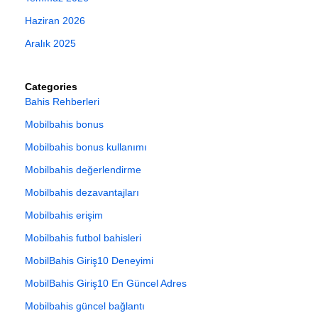
Haziran 2026
Aralık 2025
Categories
Bahis Rehberleri
Mobilbahis bonus
Mobilbahis bonus kullanımı
Mobilbahis değerlendirme
Mobilbahis dezavantajları
Mobilbahis erişim
Mobilbahis futbol bahisleri
MobilBahis Giriş10 Deneyimi
MobilBahis Giriş10 En Güncel Adres
Mobilbahis güncel bağlantı