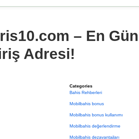
ris10.com – En Gün
riş Adresi!
Categories
Bahis Rehberleri
Mobilbahis bonus
Mobilbahis bonus kullanımı
Mobilbahis değerlendirme
Mobilbahis dezavantajları