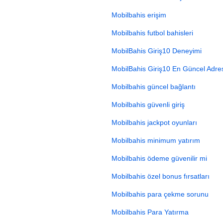
Mobilbahis erişim
Mobilbahis futbol bahisleri
MobilBahis Giriş10 Deneyimi
MobilBahis Giriş10 En Güncel Adre
Mobilbahis güncel bağlantı
Mobilbahis güvenli giriş
Mobilbahis jackpot oyunları
Mobilbahis minimum yatırım
Mobilbahis ödeme güvenilir mi
Mobilbahis özel bonus fırsatları
Mobilbahis para çekme sorunu
Mobilbahis Para Yatırma