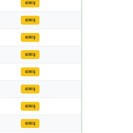
GİRİŞ
GİRİŞ
GİRİŞ
GİRİŞ
GİRİŞ
GİRİŞ
GİRİŞ
GİRİŞ