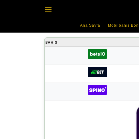
Ana Sayfa
Mobilbahis Bon
BAHIS