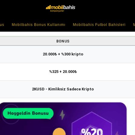
us
Mobilbahis Bonus Kullanımı
Mobilbahis Futbol Bahisleri
BONUS
20.000₺ + %300 kripto
%325 + 20.000₺
2KUSD - Kimliksiz Sadece Kripto