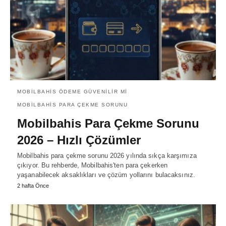
MOBILBAHIS ÖDEME GÜVENILIR MI
MOBILBAHIS PARA ÇEKME SORUNU
Mobilbahis Para Çekme Sorunu
2026 – Hızlı Çözümler
Mobilbahis para çekme sorunu 2026 yılında sıkça karşımıza
çıkıyor. Bu rehberde, Mobilbahis'ten para çekerken
yaşanabilecek aksaklıkları ve çözüm yollarını bulacaksınız.
2 hafta Önce