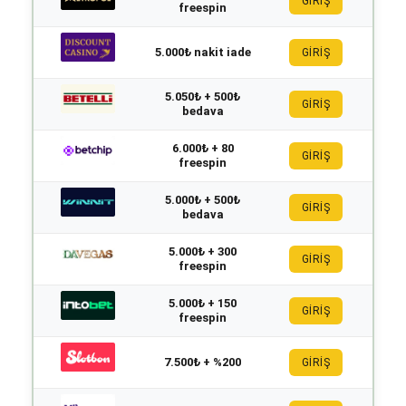
GİRİŞ
freespin
5.000₺ nakit iade
GİRİŞ
5.050₺ + 500₺
GİRİŞ
bedava
6.000₺ + 80
GİRİŞ
freespin
5.000₺ + 500₺
GİRİŞ
bedava
5.000₺ + 300
GİRİŞ
freespin
5.000₺ + 150
GİRİŞ
freespin
7.500₺ + %200
GİRİŞ