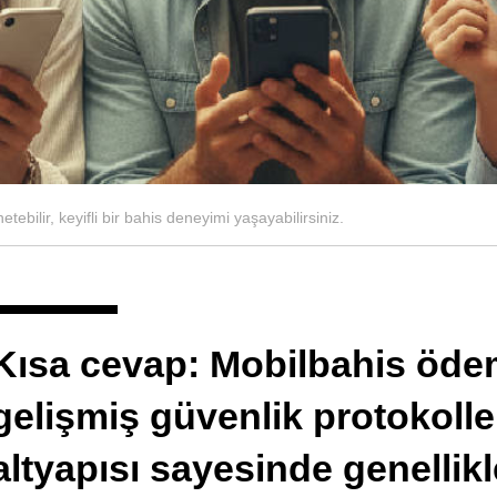
tebilir, keyifli bir bahis deneyimi yaşayabilirsiniz.
Kısa cevap:
Mobilbahis ödem
gelişmiş güvenlik protokoller
altyapısı sayesinde genellikl