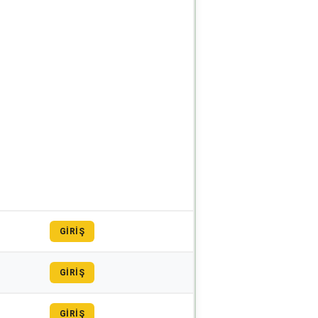
GİRİŞ
GİRİŞ
GİRİŞ