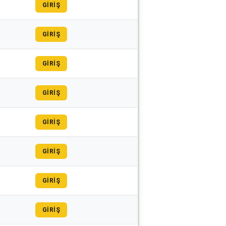
GİRİŞ
GİRİŞ
GİRİŞ
GİRİŞ
GİRİŞ
GİRİŞ
GİRİŞ
GİRİŞ