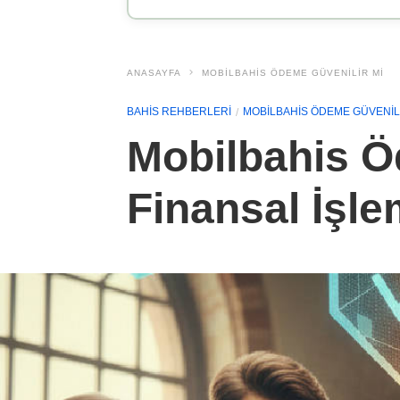
ANASAYFA
MOBILBAHIS ÖDEME GÜVENILIR MI
BAHIS REHBERLERI
MOBILBAHIS ÖDEME GÜVENILI
Mobilbahis Ö
Finansal İşle