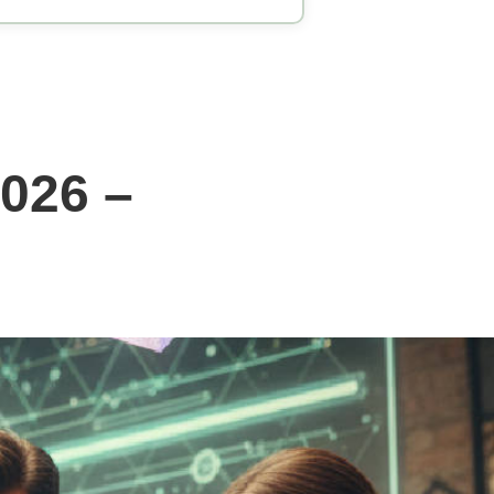
026 –