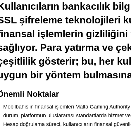
Kullanıcıların bankacılık bilg
SSL şifreleme teknolojileri ku
finansal işlemlerin gizliliği
sağlıyor. Para yatırma ve ç
çeşitlilik gösterir; bu, her k
uygun bir yöntem bulmasına 
Önemli Noktalar
Mobilbahis’in finansal işlemleri Malta Gaming Authority
durum, platformun uluslararası standartlarda hizmet verd
Hesap doğrulama süreci, kullanıcıların finansal güvenliğ